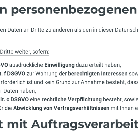
on personenbezogenen
en Daten an Dritte zu anderen als den in dieser Datens
ritte weiter, sofern:
SGVO
ausdrückliche
Einwilligung
dazu erteilt haben,
it. f DSGVO
zur Wahrung der
berechtigten Interessen
sow
rforderlich ist und kein Grund zur Annahme besteht, da
er Daten haben,
 lit. c DSGVO
eine
rechtliche Verpflichtung
besteht, sowie 
ür die
Abwicklung von Vertragsverhältnissen
mit Ihnen er
 mit Auftragsverarbei