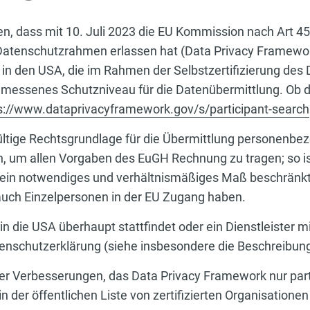
n, dass mit 10. Juli 2023 die EU Kommission nach Art 4
tenschutzrahmen erlassen hat (Data Privacy Framework
n den USA, die im Rahmen der Selbstzertifizierung des 
angemessenes Schutzniveau für die Datenübermittlung. Ob 
s://www.dataprivacyframework.gov/s/participant-search
ültige Rechtsgrundlage für die Übermittlung personenbez
n, um allen Vorgaben des EuGH Rechnung zu tragen; so i
ein notwendiges und verhältnismäßiges Maß beschränkt i
uch Einzelpersonen in der EU Zugang haben.
n die USA überhaupt stattfindet oder ein Dienstleister mi
Datenschutzerklärung (siehe insbesondere die Beschreibun
her Verbesserungen, das Data Privacy Framework nur parti
 in der öffentlichen Liste von zertifizierten Organisatio